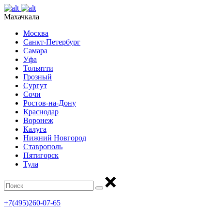
Махачкала
Москва
Санкт-Петербург
Самара
Уфа
Тольятти
Грозный
Сургут
Сочи
Ростов-на-Дону
Краснодар
Воронеж
Калуга
Нижний Новгород
Ставрополь
Пятигорск
Тула
+7(495)260-07-65