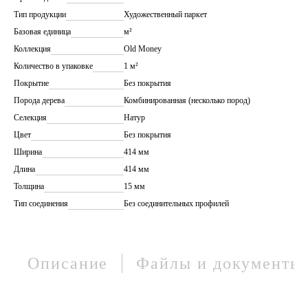
Тип продукции
Художественный паркет
Базовая единица
м²
Коллекция
Old Money
Количество в упаковке
1 м²
Покрытие
Без покрытия
Порода дерева
Комбинированная (несколько пород)
Селекция
Натур
Цвет
Без покрытия
Ширина
414 мм
Длина
414 мм
Толщина
15 мм
Тип соединения
Без соединительных профилей
Описание
Файлы и документы