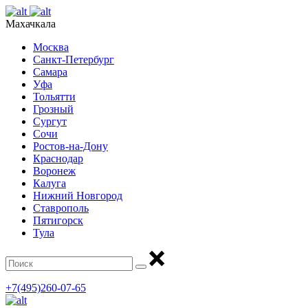
Махачкала
Москва
Санкт-Петербург
Самара
Уфа
Тольятти
Грозный
Сургут
Сочи
Ростов-на-Дону
Краснодар
Воронеж
Калуга
Нижний Новгород
Ставрополь
Пятигорск
Тула
+7(495)260-07-65