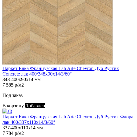
Паркет Елка Французская Lab Arte Chevron Дуб Рустик
Concrete лак 400/348х90х14/3/60°
348-400х90х14 мм
7 585 р/м2
Под заказ
В корзину
Добавлен
Паркет Елка Французская Lab Arte Chevron Дуб Рустик Флора
лак 400/337х110х14/3/60°
337-400х110х14 мм
7 784 р/м2