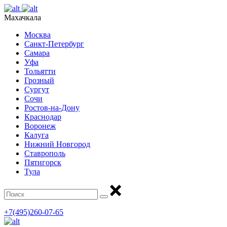
Махачкала
Москва
Санкт-Петербург
Самара
Уфа
Тольятти
Грозный
Сургут
Сочи
Ростов-на-Дону
Краснодар
Воронеж
Калуга
Нижний Новгород
Ставрополь
Пятигорск
Тула
+7(495)260-07-65