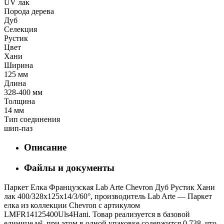
UV лак
Порода дерева
Дуб
Селекция
Рустик
Цвет
Хани
Ширина
125 мм
Длина
328-400 мм
Толщина
14 мм
Тип соединения
шип-паз
Описание
Файлы и документы
Паркет Елка Французская Lab Arte Chevron Дуб Рустик Хани
лак 400/328х125х14/3/60°, производитель Lab Arte — Паркет
елка из коллекции Chevron с артикулом
LMFR14125400Uls4Hani. Товар реализуется в базовой
единице м², при этом в одной упаковке содержится 0.738, что