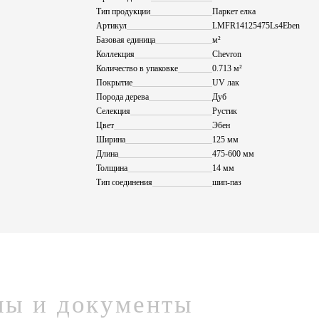
Тип продукции
Паркет елка
Артикул
LMFR14125475Ls4Eben
Базовая единица
м²
Коллекция
Chevron
Количество в упаковке
0.713 м²
Покрытие
UV лак
Порода дерева
Дуб
Селекция
Рустик
Цвет
Эбен
Ширина
125 мм
Длина
475-600 мм
Толщина
14 мм
Тип соединения
шип-паз
лы и документы