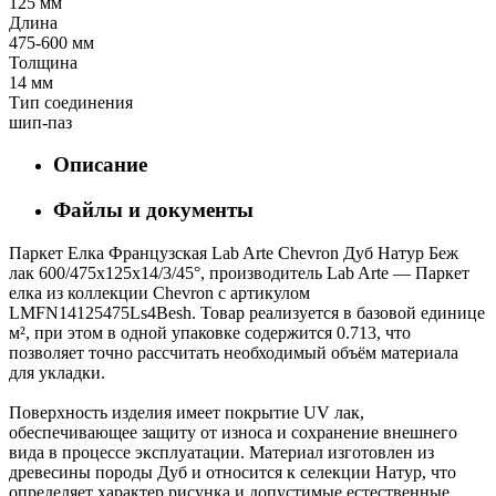
125 мм
Длина
475-600 мм
Толщина
14 мм
Тип соединения
шип-паз
Описание
Файлы и документы
Паркет Елка Французская Lab Arte Chevron Дуб Натур Беж
лак 600/475х125х14/3/45°, производитель Lab Arte — Паркет
елка из коллекции Chevron с артикулом
LMFN14125475Ls4Besh. Товар реализуется в базовой единице
м², при этом в одной упаковке содержится 0.713, что
позволяет точно рассчитать необходимый объём материала
для укладки.
Поверхность изделия имеет покрытие UV лак,
обеспечивающее защиту от износа и сохранение внешнего
вида в процессе эксплуатации. Материал изготовлен из
древесины породы Дуб и относится к селекции Натур, что
определяет характер рисунка и допустимые естественные