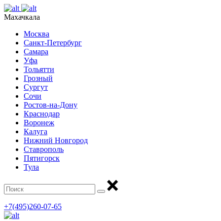
Махачкала
Москва
Санкт-Петербург
Самара
Уфа
Тольятти
Грозный
Сургут
Сочи
Ростов-на-Дону
Краснодар
Воронеж
Калуга
Нижний Новгород
Ставрополь
Пятигорск
Тула
+7(495)260-07-65