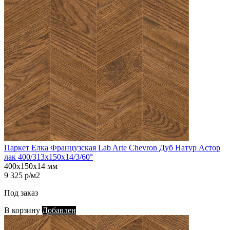
Паркет Елка Французская Lab Arte Chevron Дуб Натур Астор
лак 400/313х150х14/3/60°
400х150х14 мм
9 325 р/м2
Под заказ
В корзину
Добавлен