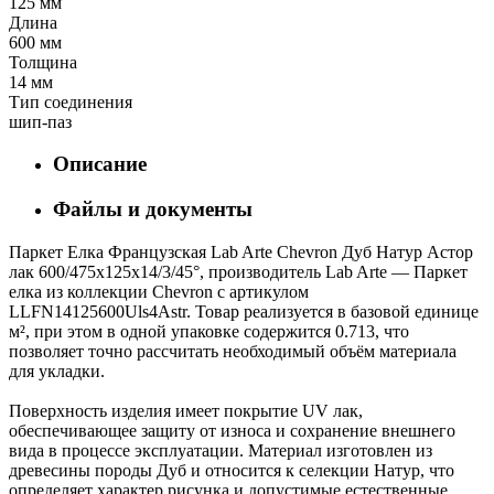
125 мм
Длина
600 мм
Толщина
14 мм
Тип соединения
шип-паз
Описание
Файлы и документы
Паркет Елка Французская Lab Arte Chevron Дуб Натур Астор
лак 600/475х125х14/3/45°, производитель Lab Arte — Паркет
елка из коллекции Chevron с артикулом
LLFN14125600Uls4Astr. Товар реализуется в базовой единице
м², при этом в одной упаковке содержится 0.713, что
позволяет точно рассчитать необходимый объём материала
для укладки.
Поверхность изделия имеет покрытие UV лак,
обеспечивающее защиту от износа и сохранение внешнего
вида в процессе эксплуатации. Материал изготовлен из
древесины породы Дуб и относится к селекции Натур, что
определяет характер рисунка и допустимые естественные