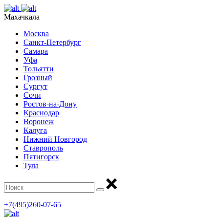
Махачкала
Москва
Санкт-Петербург
Самара
Уфа
Тольятти
Грозный
Сургут
Сочи
Ростов-на-Дону
Краснодар
Воронеж
Калуга
Нижний Новгород
Ставрополь
Пятигорск
Тула
+7(495)260-07-65