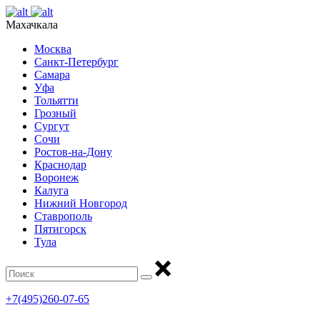
Махачкала
Москва
Санкт-Петербург
Самара
Уфа
Тольятти
Грозный
Сургут
Сочи
Ростов-на-Дону
Краснодар
Воронеж
Калуга
Нижний Новгород
Ставрополь
Пятигорск
Тула
+7(495)260-07-65