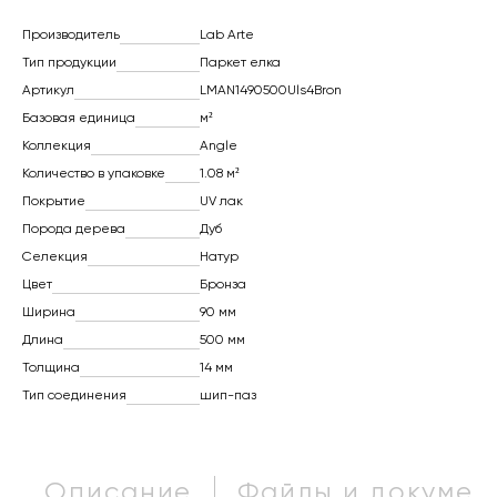
Производитель
Lab Arte
Тип продукции
Паркет елка
Артикул
LMAN1490500Uls4Bron
Базовая единица
м²
Коллекция
Angle
Количество в упаковке
1.08 м²
Покрытие
UV лак
Порода дерева
Дуб
Селекция
Натур
Цвет
Бронза
Ширина
90 мм
Длина
500 мм
Толщина
14 мм
Тип соединения
шип-паз
Описание
Файлы и докумен