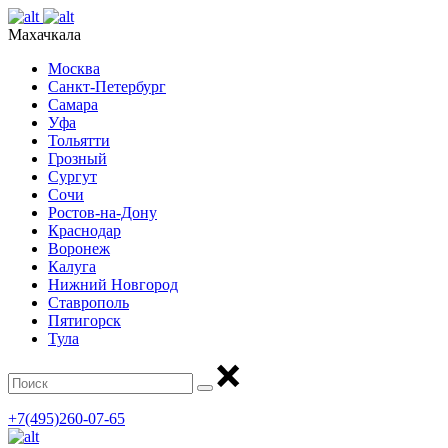
Махачкала
Москва
Санкт-Петербург
Самара
Уфа
Тольятти
Грозный
Сургут
Сочи
Ростов-на-Дону
Краснодар
Воронеж
Калуга
Нижний Новгород
Ставрополь
Пятигорск
Тула
+7(495)260-07-65