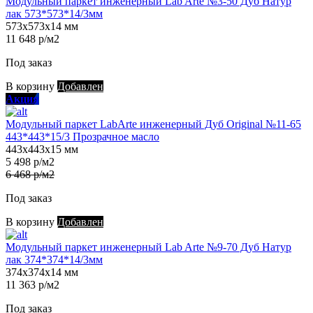
Модульный паркет инженерный Lab Arte №3-50 Дуб Натур
лак 573*573*14/3мм
573х573х14 мм
11 648 р/м2
Под заказ
В корзину
Добавлен
Акция
Модульный паркет LabArte инженерный Дуб Original №11-65
443*443*15/3 Прозрачное масло
443х443х15 мм
5 498 р/м2
6 468 р/м2
Под заказ
В корзину
Добавлен
Модульный паркет инженерный Lab Arte №9-70 Дуб Натур
лак 374*374*14/3мм
374х374х14 мм
11 363 р/м2
Под заказ