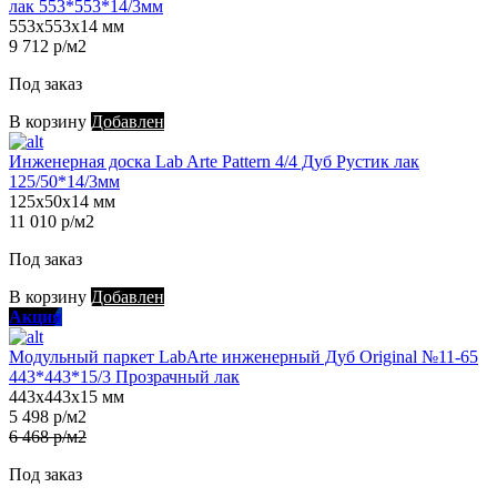
лак 553*553*14/3мм
553х553х14 мм
9 712 р/м2
Под заказ
В корзину
Добавлен
Инженерная доска Lab Arte Pattern 4/4 Дуб Рустик лак
125/50*14/3мм
125х50х14 мм
11 010 р/м2
Под заказ
В корзину
Добавлен
Акция
Модульный паркет LabArte инженерный Дуб Original №11-65
443*443*15/3 Прозрачный лак
443х443х15 мм
5 498 р/м2
6 468 р/м2
Под заказ