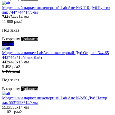
Модульный паркет инженерный Lab Arte №3-110 Дуб Рустик
лак 744*744*14/3мм
744х744х14 мм
11 808 р/м2
Под заказ
В корзину
Добавлен
Акция
Модульный паркет LabArte инженерный Дуб Original №4-65
443*443*15/3 лак Кайт
443х443х15 мм
5 498 р/м2
6 468 р/м2
Под заказ
В корзину
Добавлен
Модульный паркет инженерный Lab Arte №2-50 Дуб Натур
лак 553*553*14/3мм
553х553х14 мм
11 021 р/м2