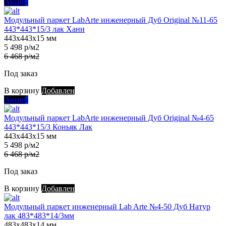
Акция
Модульный паркет LabArte инженерный Дуб Original №11-65
443*443*15/3 лак Хани
443х443х15 мм
5 498 р/м2
6 468 р/м2
Под заказ
В корзину
Добавлен
Акция
Модульный паркет LabArte инженерный Дуб Original №4-65
443*443*15/3 Коньяк Лак
443х443х15 мм
5 498 р/м2
6 468 р/м2
Под заказ
В корзину
Добавлен
Модульный паркет инженерный Lab Arte №4-50 Дуб Натур
лак 483*483*14/3мм
483х483х14 мм