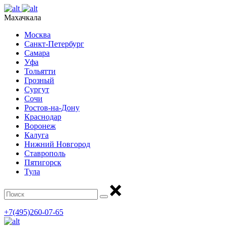
Махачкала
Москва
Санкт-Петербург
Самара
Уфа
Тольятти
Грозный
Сургут
Сочи
Ростов-на-Дону
Краснодар
Воронеж
Калуга
Нижний Новгород
Ставрополь
Пятигорск
Тула
+7(495)260-07-65